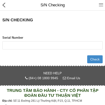
S/N Checking
S/N CHECKING
Giới thiệu
Kích hoạt bảo hành
Serial Number
Tra cứu hạn bảo hành
Trạm bảo hành
Chính sách & Hướng dẫn
Liên hệ
NEED HELP
(84+) 08 1800 9945
Email Us
Currency
TRUNG TÂM BẢO HÀNH - CTY CỔ PHẦN TẬP
ĐOÀN ĐẦU TƯ THUẬN VIỆT
Địa chỉ:
Số 11 Đường 281 Lý Thường Kiệt, P.15, Q.11, TP.HCM