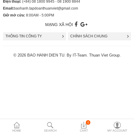
Điện thoại:
(+84) 08 1800 9945 - 08 1900 8844
Email:
baohanh.tapdoanthuanviet@gmail.com
Giờ mở cửa:
8:00AM - 5:00PM
MẠNG XÃ HỘI
THÔNG TIN CÔNG TY
CHÍNH SÁCH CHUNG
© 2026 BAO HANH DIEN TU. By
IT-Team
. Thuan Viet Group.
0
HOME
SEARCH
CART
MY ACCOUNT