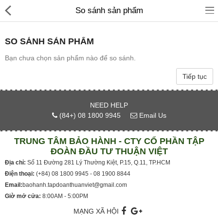
So sánh sản phẩm
SO SÁNH SẢN PHẨM
Giới thiệu
Bạn chưa chọn sản phẩm nào để so sánh.
Kích hoạt bảo hành
Tiếp tục
Tra cứu hạn bảo hành
NEED HELP
Trạm bảo hành
(84+) 08 1800 9945
Email Us
Chính sách & Hướng dẫn
TRUNG TÂM BẢO HÀNH - CTY CỔ PHẦN TẬP
Liên hệ
ĐOÀN ĐẦU TƯ THUẬN VIỆT
Địa chỉ:
Số 11 Đường 281 Lý Thường Kiệt, P.15, Q.11, TP.HCM
Điện thoại:
(+84) 08 1800 9945 - 08 1900 8844
Currency
Email:
baohanh.tapdoanthuanviet@gmail.com
Giờ mở cửa:
8:00AM - 5:00PM
MẠNG XÃ HỘI